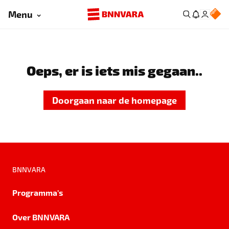
Menu
Oeps, er is iets mis gegaan..
Doorgaan naar de homepage
BNNVARA
Programma's
Over BNNVARA