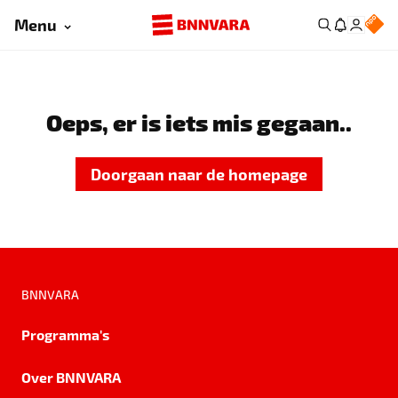
Menu
Oeps, er is iets mis gegaan..
Doorgaan naar de homepage
BNNVARA
Programma's
Over BNNVARA