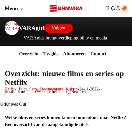
Menu
VARAgids
Volgen
VARAgids brengt verdieping bij tv en media
Overzicht
Tv-gids
Abonneren
Contact
Overzicht: nieuwe films en series op
Netflix
•
•
Netflix
,
Film
,
Serie
,
Documentaire
,
Kijktip
24-11-2022
•
•
leestijd 5 minuten
260
keer bekeken
Bewaren
Welke films en series komen komen binnenkort naar Netflix?
Een overzicht van de aangekondigde titels.