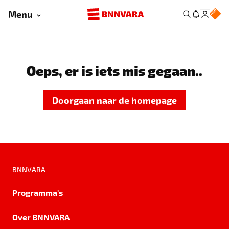
Menu
Oeps, er is iets mis gegaan..
Doorgaan naar de homepage
BNNVARA
Programma's
Over BNNVARA