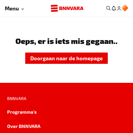
Menu
Oeps, er is iets mis gegaan..
Doorgaan naar de homepage
BNNVARA
Programma's
Over BNNVARA