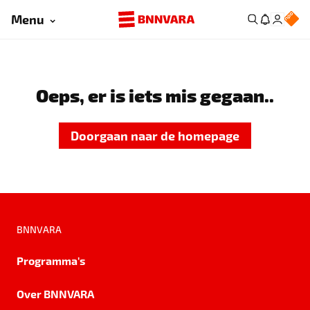
Menu
Oeps, er is iets mis gegaan..
Doorgaan naar de homepage
BNNVARA
Programma's
Over BNNVARA