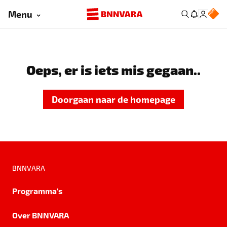
Menu
Oeps, er is iets mis gegaan..
Doorgaan naar de homepage
BNNVARA
Programma's
Over BNNVARA