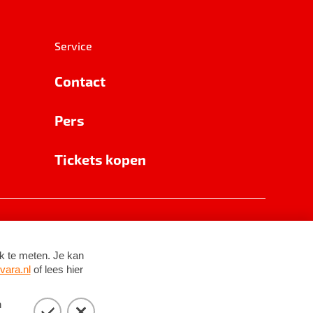
Service
Contact
Pers
Tickets kopen
RSIN 8531 62 402