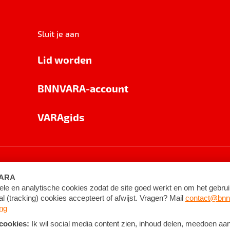
Sluit je aan
Lid worden
BNNVARA-account
VARAgids
voorwaarden
©
2026
BNNVARA