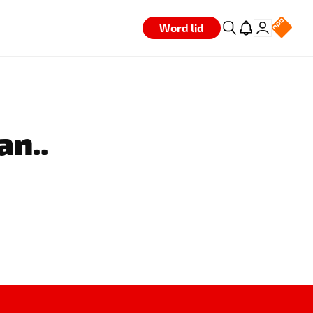
Word lid
an..