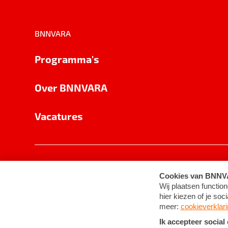
BNNVARA
Programma's
Over BNNVARA
Vacatures
Privacy
Cookie-instellingen
Algemene 