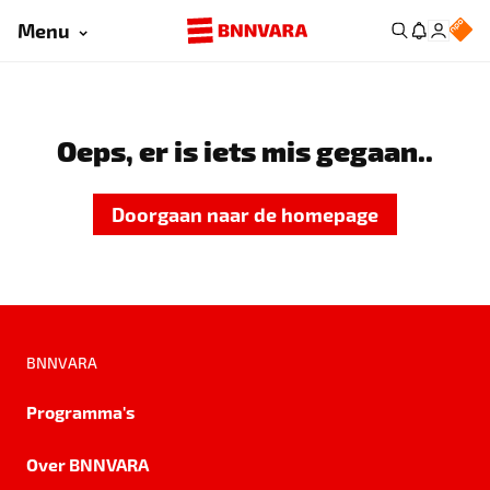
Menu
Oeps, er is iets mis gegaan..
Doorgaan naar de homepage
BNNVARA
Programma's
Over BNNVARA