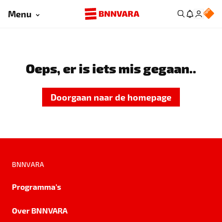
Menu
Oeps, er is iets mis gegaan..
Doorgaan naar de homepage
BNNVARA
Programma's
Over BNNVARA