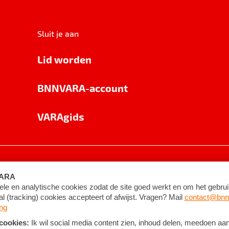
Sluit je aan
Lid worden
BNNVARA-account
VARAgids
voorwaarden
©
2026
BNNVARA