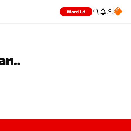
Word lid
an..