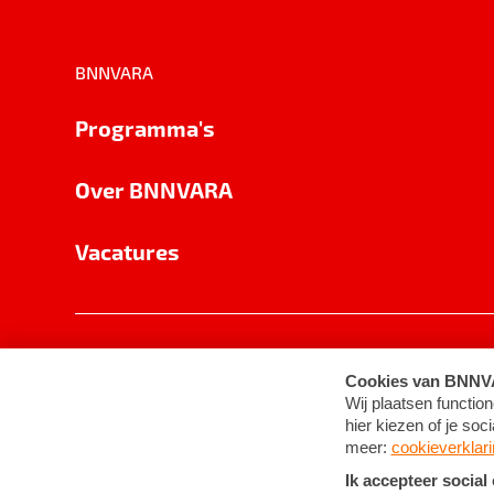
BNNVARA
Programma's
Over BNNVARA
Vacatures
Privacy
Cookie-instellingen
Algemene 