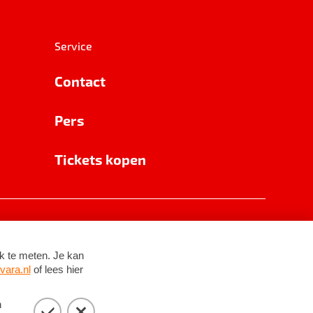
Service
Contact
Pers
Tickets kopen
RSIN 8531 62 402