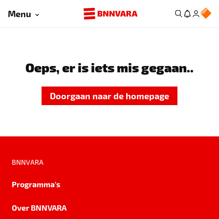
Menu
Oeps, er is iets mis gegaan..
Doorgaan naar de homepage
BNNVARA
Programma's
Over BNNVARA