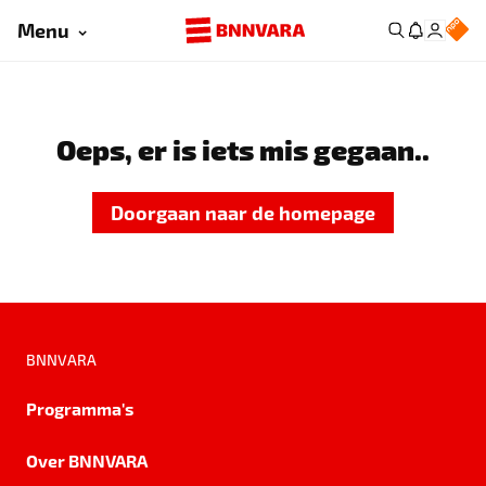
Menu
Oeps, er is iets mis gegaan..
Doorgaan naar de homepage
BNNVARA
Programma's
Over BNNVARA