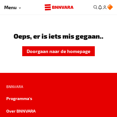
Menu
Oeps, er is iets mis gegaan..
Doorgaan naar de homepage
BNNVARA
Programma's
Over BNNVARA