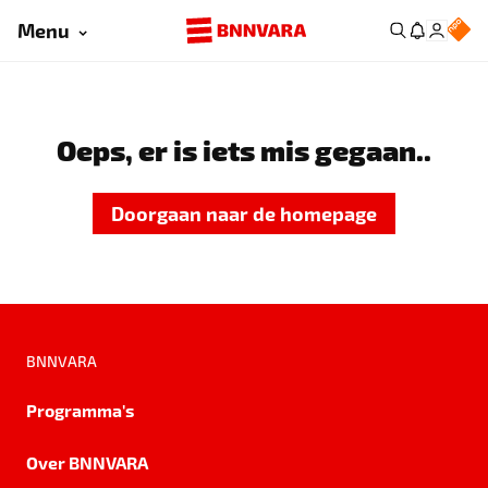
Menu
Oeps, er is iets mis gegaan..
Doorgaan naar de homepage
BNNVARA
Programma's
Over BNNVARA