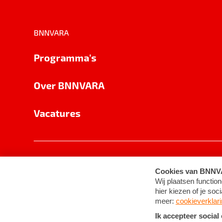
BNNVARA
Programma's
Over BNNVARA
Vacatures
Privacy
Cookie-instellingen
Algemene 