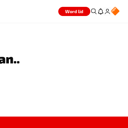
Word lid
an..