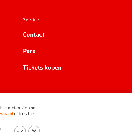
Service
Contact
Pers
Tickets kopen
RSIN 8531 62 402