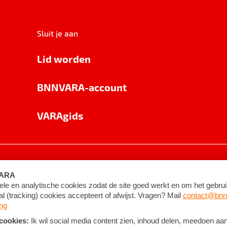
Sluit je aan
Lid worden
BNNVARA-account
VARAgids
voorwaarden
©
2026
BNNVARA