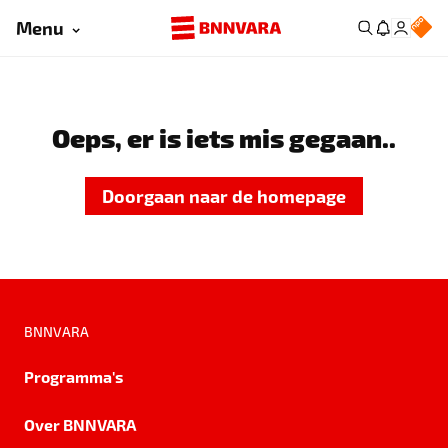
Menu
Oeps, er is iets mis gegaan..
Doorgaan naar de homepage
BNNVARA
Programma's
Over BNNVARA