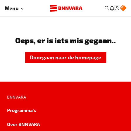
Menu
Oeps, er is iets mis gegaan..
Doorgaan naar de homepage
BNNVARA
Programma's
Over BNNVARA