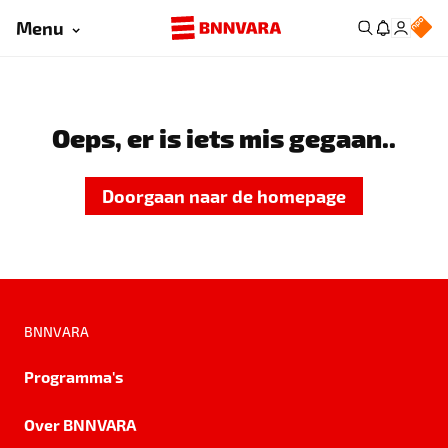
Menu
Oeps, er is iets mis gegaan..
Doorgaan naar de homepage
BNNVARA
Programma's
Over BNNVARA