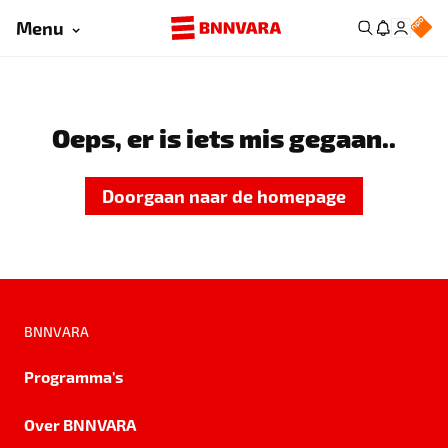
Menu
Oeps, er is iets mis gegaan..
Doorgaan naar de homepage
BNNVARA
Programma's
Over BNNVARA