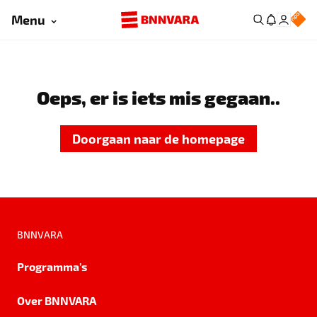
Menu
Oeps, er is iets mis gegaan..
Doorgaan naar de homepage
BNNVARA
Programma's
Over BNNVARA