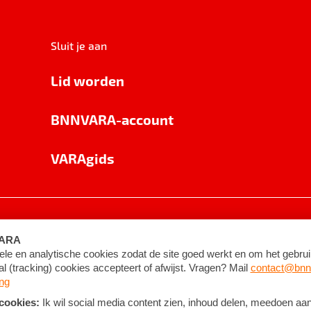
Sluit je aan
Lid worden
BNNVARA-account
VARAgids
voorwaarden
©
2026
BNNVARA