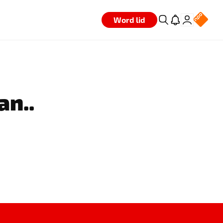
Word lid
an..