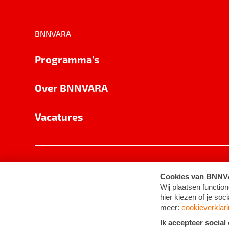
BNNVARA
Programma's
Over BNNVARA
Vacatures
Privacy
Cookie-instellingen
Algemene 