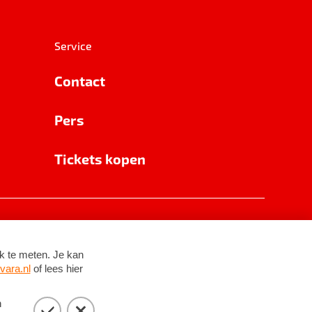
Service
Contact
Pers
Tickets kopen
RSIN 8531 62 402