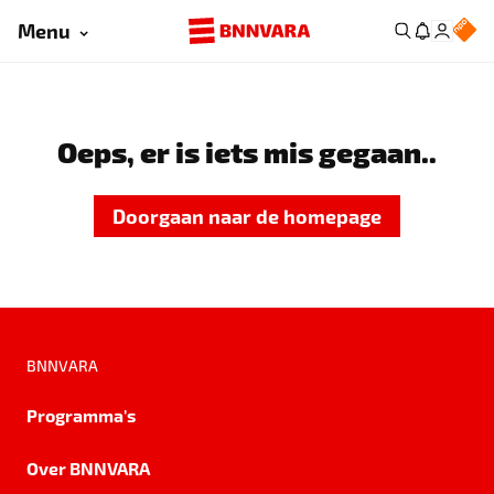
Menu
Oeps, er is iets mis gegaan..
Doorgaan naar de homepage
BNNVARA
Programma's
Over BNNVARA