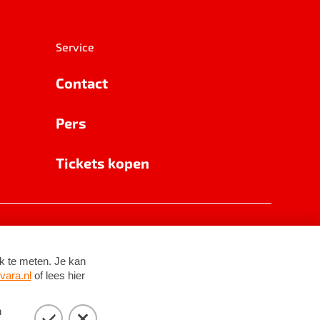
Service
Contact
Pers
Tickets kopen
RSIN 8531 62 402