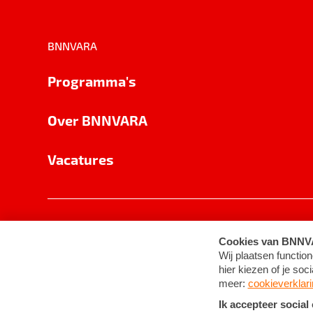
BNNVARA
Programma's
Over BNNVARA
Vacatures
Privacy
Cookie-instellingen
Algemene 