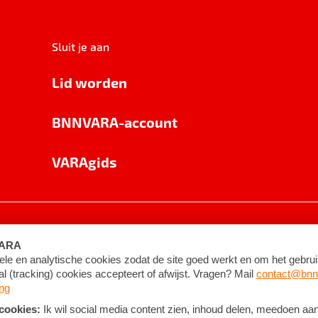
Sluit je aan
Lid worden
BNNVARA-account
VARAgids
voorwaarden
©
2026
BNNVARA