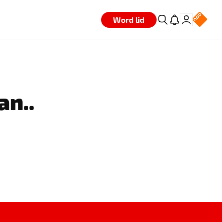
Word lid
an..