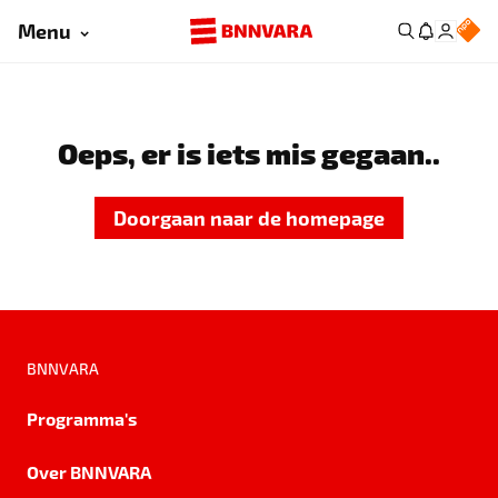
Menu
Oeps, er is iets mis gegaan..
Doorgaan naar de homepage
BNNVARA
Programma's
Over BNNVARA