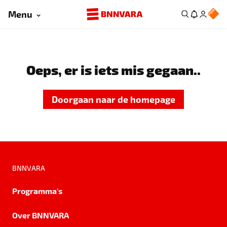
Menu
Oeps, er is iets mis gegaan..
Doorgaan naar de homepage
BNNVARA
Programma's
Over BNNVARA