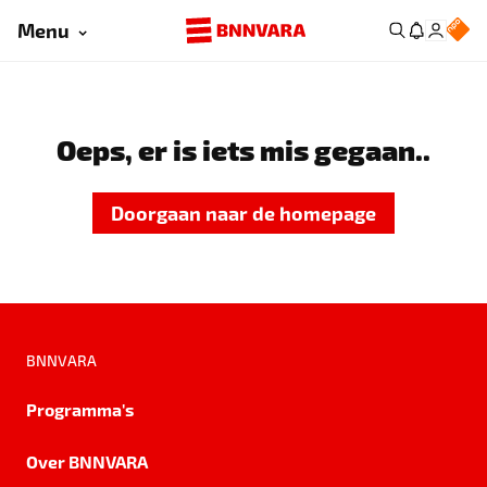
Menu
Oeps, er is iets mis gegaan..
Doorgaan naar de homepage
BNNVARA
Programma's
Over BNNVARA