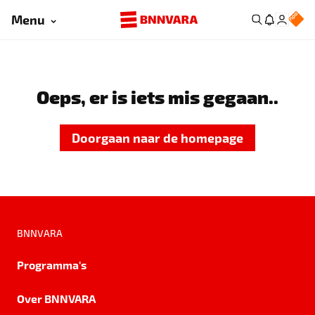
Menu
Oeps, er is iets mis gegaan..
Doorgaan naar de homepage
BNNVARA
Programma's
Over BNNVARA