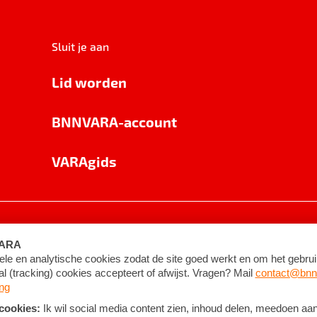
Sluit je aan
Lid worden
BNNVARA-account
VARAgids
voorwaarden
©
2026
BNNVARA