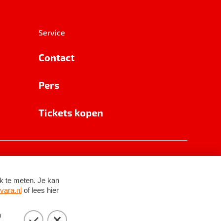
Service
Contact
Pers
Tickets kopen
RSIN 8531 62 402