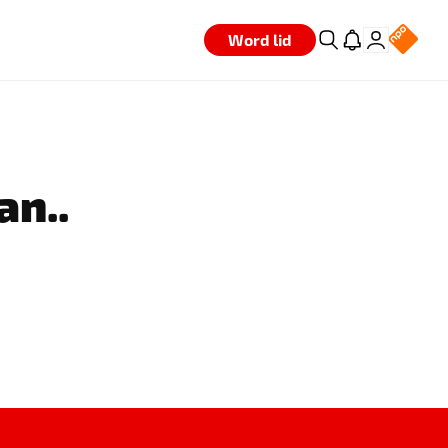
Word lid
an..