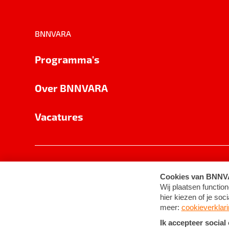
BNNVARA
Programma's
Over BNNVARA
Vacatures
Privacy
Cookie-instellingen
Algemene 