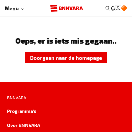
Menu
Oeps, er is iets mis gegaan..
Doorgaan naar de homepage
BNNVARA
Programma's
Over BNNVARA