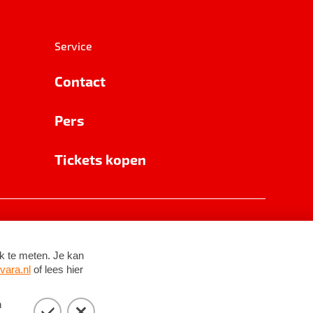
Service
Contact
Pers
Tickets kopen
RSIN 8531 62 402