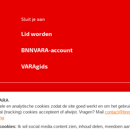
Sluit je aan
Lid worden
BNNVARA-account
VARAgids
voorwaarden
©
2026
BNNVARA