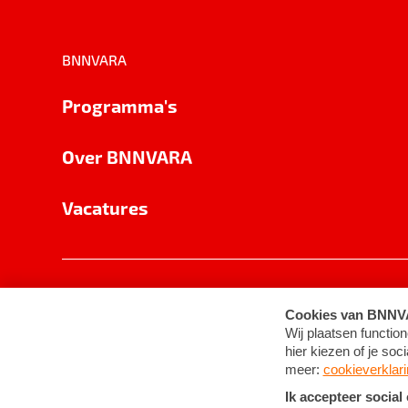
BNNVARA
Programma's
Over BNNVARA
Vacatures
Privacy
Cookie-instellingen
Algemene 