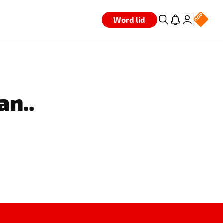
Word lid
an..