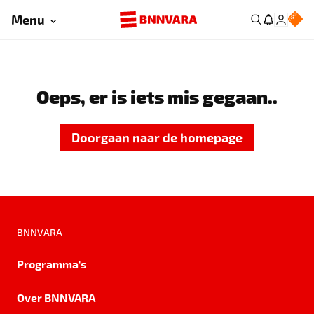
Menu
Oeps, er is iets mis gegaan..
Doorgaan naar de homepage
BNNVARA
Programma's
Over BNNVARA