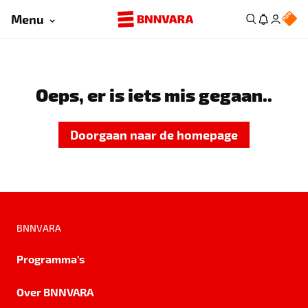
Menu
Oeps, er is iets mis gegaan..
Doorgaan naar de homepage
BNNVARA
Programma's
Over BNNVARA