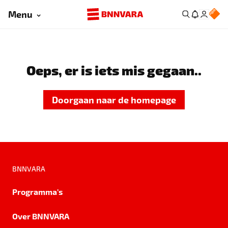
Menu
Oeps, er is iets mis gegaan..
Doorgaan naar de homepage
BNNVARA
Programma's
Over BNNVARA