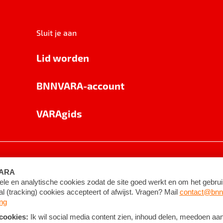
Sluit je aan
Lid worden
BNNVARA-account
VARAgids
voorwaarden
©
2026
BNNVARA