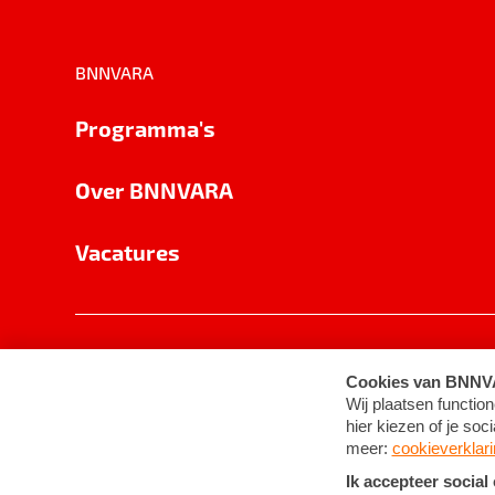
BNNVARA
Programma's
Over BNNVARA
Vacatures
Privacy
Cookie-instellingen
Algemene 