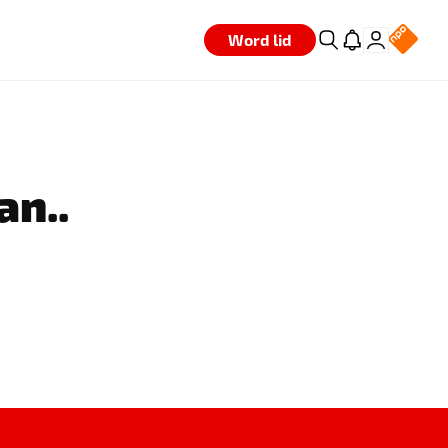
Word lid
an..