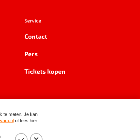
Service
Contact
Pers
Tickets kopen
RSIN 8531 62 402