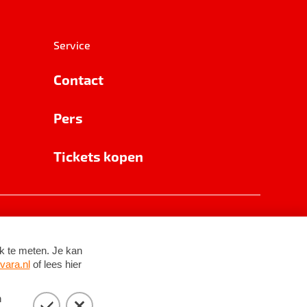
Service
Contact
Pers
Tickets kopen
RSIN 8531 62 402