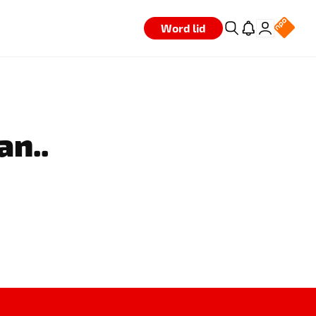
Word lid
an..