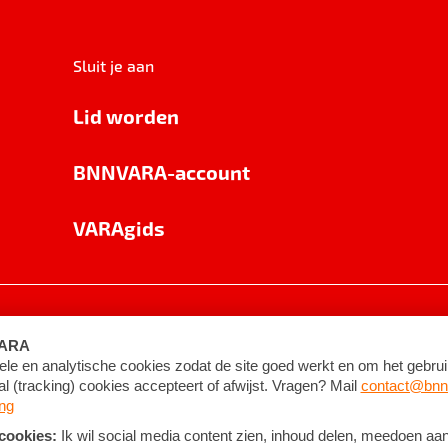
Sluit je aan
Lid worden
BNNVARA-account
VARAgids
voorwaarden
©
2026
BNNVARA