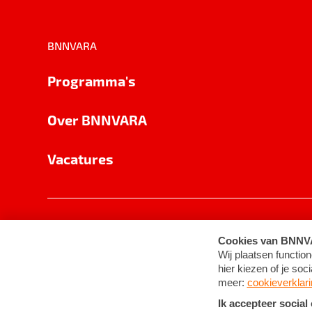
BNNVARA
Programma's
Over BNNVARA
Vacatures
Privacy
Cookie-instellingen
Algemene 