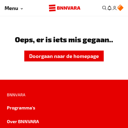
Menu
Oeps, er is iets mis gegaan..
Doorgaan naar de homepage
BNNVARA
Programma's
Over BNNVARA