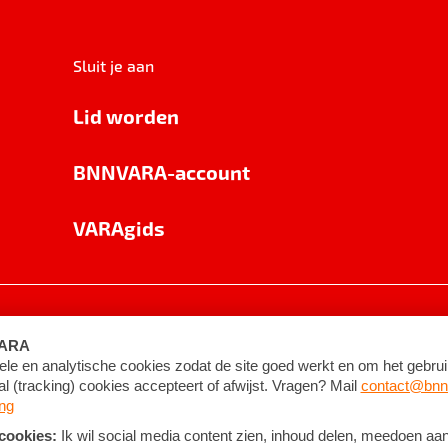
Sluit je aan
Lid worden
BNNVARA-account
VARAgids
voorwaarden
©
2026
BNNVARA