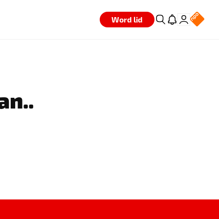
Word lid
an..