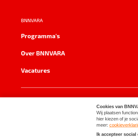
BNNVARA
Programma's
Over BNNVARA
Vacatures
Privacy
Cookie-instellingen
Algemene 