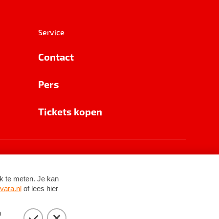
Service
Contact
Pers
Tickets kopen
RSIN 8531 62 402