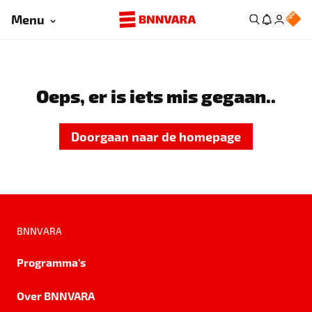
Menu
Oeps, er is iets mis gegaan..
Doorgaan naar de homepage
BNNVARA
Programma's
Over BNNVARA