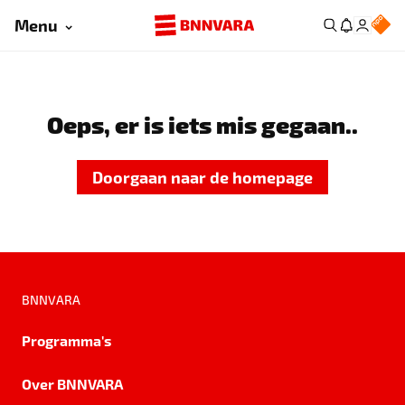
Menu
Oeps, er is iets mis gegaan..
Doorgaan naar de homepage
BNNVARA
Programma's
Over BNNVARA