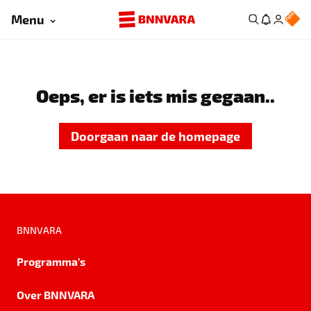
Menu
Oeps, er is iets mis gegaan..
Doorgaan naar de homepage
BNNVARA
Programma's
Over BNNVARA