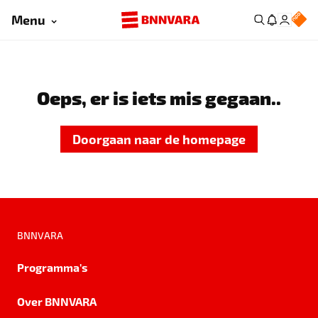
Menu
Oeps, er is iets mis gegaan..
Doorgaan naar de homepage
BNNVARA
Programma's
Over BNNVARA