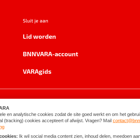
Sluit je aan
Lid worden
BNNVARA-account
VARAgids
voorwaarden
©
2026
BNNVARA