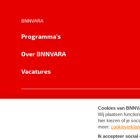
BNNVARA
Programma's
Over BNNVARA
Vacatures
Privacy
Cookie-instellingen
Algemene 