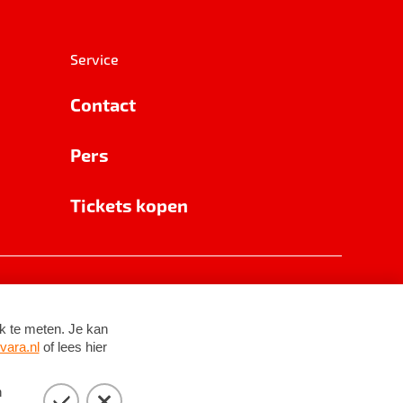
Service
Contact
Pers
Tickets kopen
RSIN 8531 62 402