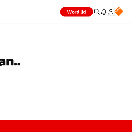
Word lid
an..