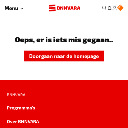
Menu
Oeps, er is iets mis gegaan..
Doorgaan naar de homepage
BNNVARA
Programma's
Over BNNVARA