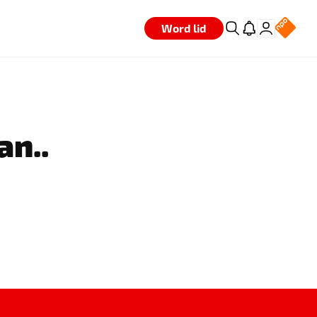
Word lid
an..