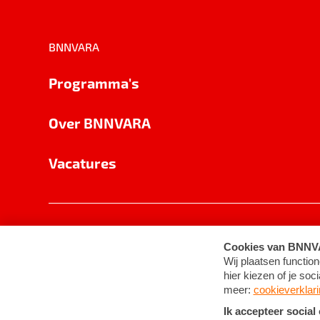
BNNVARA
Programma's
Over BNNVARA
Vacatures
Privacy
Cookie-instellingen
Algemene 