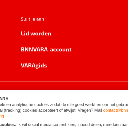
Sluit je aan
Lid worden
BNNVARA-account
VARAgids
voorwaarden
©
2026
BNNVARA