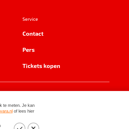
Service
Contact
Pers
Tickets kopen
RSIN 8531 62 402