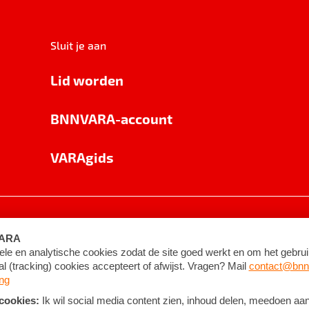
Sluit je aan
Lid worden
BNNVARA-account
VARAgids
voorwaarden
©
2026
BNNVARA