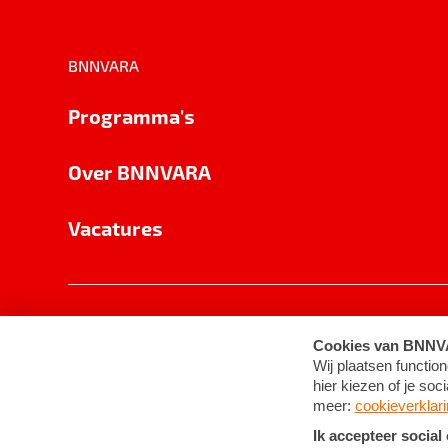
BNNVARA
Programma's
Over BNNVARA
Vacatures
Privacy
Cookie-instellingen
Algemene 