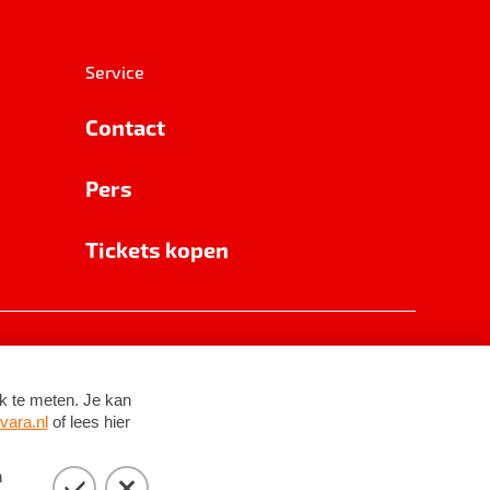
Service
Contact
Pers
Tickets kopen
RSIN 8531 62 402