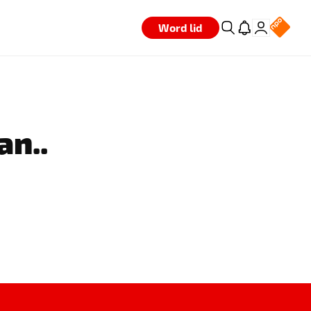
Word lid
an..