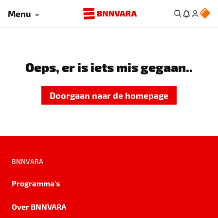
Menu
Oeps, er is iets mis gegaan..
Doorgaan naar de homepage
BNNVARA
Programma's
Over BNNVARA