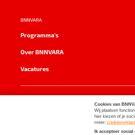
BNNVARA
Programma's
Over BNNVARA
Vacatures
Privacy
Cookie-instellingen
Algemene 