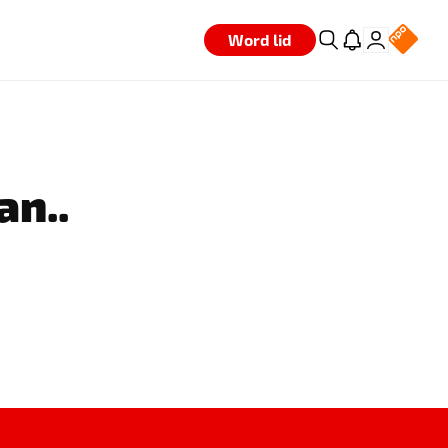
Word lid
an..