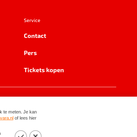
Service
Contact
Pers
Tickets kopen
RSIN 8531 62 402