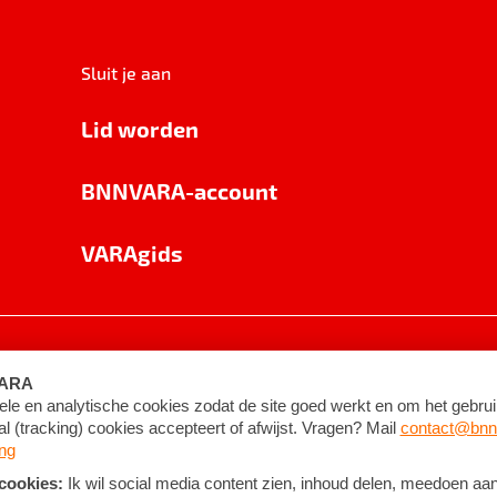
Sluit je aan
Lid worden
BNNVARA-account
VARAgids
voorwaarden
©
2026
BNNVARA