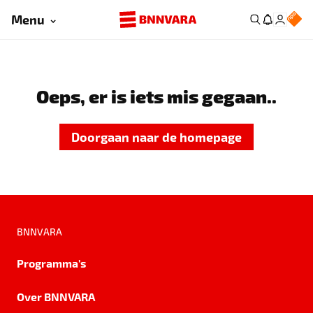
Menu
Oeps, er is iets mis gegaan..
Doorgaan naar de homepage
BNNVARA
Programma's
Over BNNVARA