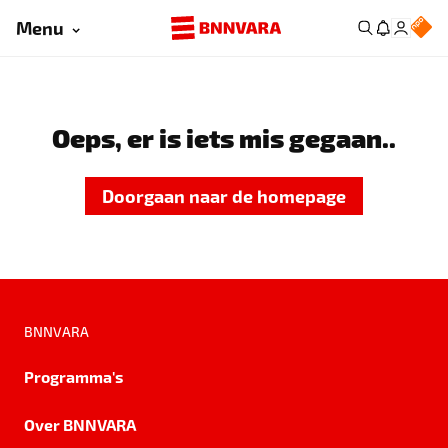
Menu
Oeps, er is iets mis gegaan..
Doorgaan naar de homepage
BNNVARA
Programma's
Over BNNVARA